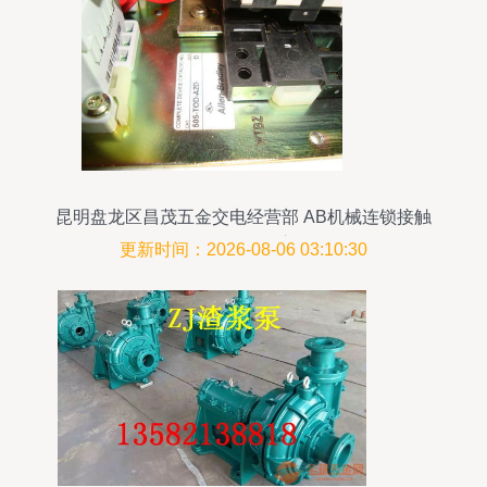
昆明盘龙区昌茂五金交电经营部 AB机械连锁接触
器500-AOD930现货供应及配件服务
更新时间：2026-08-06 03:10:30