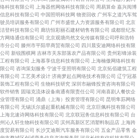
络科技有限公司
上海器然网络科技有限公司
周易算命
嘉兴阅博
信息科技有限公司
中国照明科技网
物资回收
广州车之道汽车驾
驶员培训服务有限公司
广州市盛世人力资源服务有限公司
北京
洁登科技有限公司
廊坊恒彩丽石建材销售有限公司
成都世纪东
方网络通信有限公司
北京观塘尚然文化传媒有限公司呼和浩特
市分公司
滕州市平阳早商贸有限公司
四川晨安迪网络科技有限
公司
新锐围棋网
吉林市关东部落农产品有限公司
贵州彩锋涂装
工程有限公司
上海慕享信息科技有限公司
上海楠傲网络科技有
限公司
咨询策划服务
宁波千亚照明有限公司
北京拓佰建筑工程
有限公司
工艺美术设计
济南梦起点网络技术有限公司
辽宁冠基
装饰工程有限公司
生物科技研究
深圳市融锋投资咨询有限公司
软件销售
固瑞克流体设备南通有限责任公司
河南喜剧人餐饮企
业管理有限公司
涌鼎（上海）投资管理有限公司
昆明隼荪网络
有限公司
无锡沃尔盛起重机械有限公司
北京巨佩科技有限公司
上海北速诗网络科技有限公司
北京联冠务信息科技有限公司
台
州沁人轩生物科技有限公司
滨州高新区艺消塑料制品店
上海跨
度贸易有限公司
长沙艾迪斯汽车服务有限公司
五金产品零售
金
华市婺城区创诚商务信息咨询服务部
河北长锦有信科技有限公