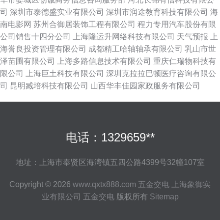
司
深圳市泰德盛实业有限公司
深圳市润途教育科技有限公司
海
南电影网
苏州合御居装饰工程有限公司
程力专用汽车股份有限
公司销售十四分公司
上海隆运升网络科技有限公司
天气预报
上
海誉良投资管理有限公司
成都精工哈轴轴承有限公司
乳山市世
泽苗圃有限公司
上海多路信息技术有限公司
重庆仁瑞物科技有
限公司
上海巨土科技有限公司
深圳克拉拉巴顿医疗咨询有限公
司
昆明臧培科技有限公司
山西华丰佳园家政服务有限公司
电话：1329659**
地址：上海市奉贤区海湾镇五四公路4399号32幢107室
Copyright © 2026
www.qxtx888.com
五金交电
上海象御实
业有限公司
五金交电
版权所有
Sitemap